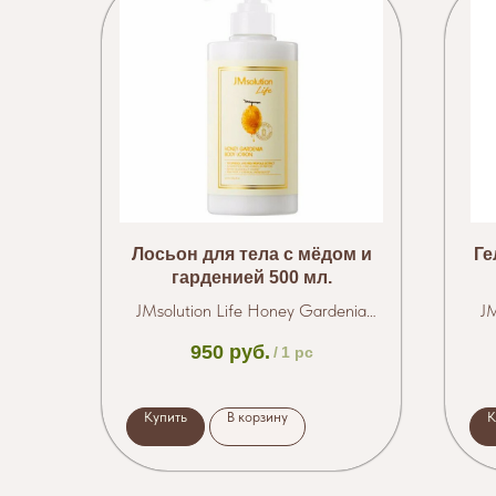
Лосьон для тела с мёдом и
Ге
гарденией 500 мл.
JMsolution Life Honey Gardenia
JM
Body Lotion
950
руб.
/
1 pc
Купить
В корзину
К