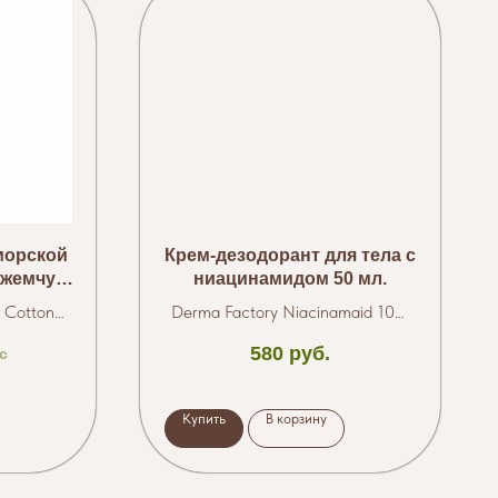
морской
Крем-дезодорант для тела с
 жемчуга
ниацинамидом 50 мл.
e Cotton
Derma Factory Niacinamaid 10%
Deo Cream
580
руб.
c
Купить
В корзину