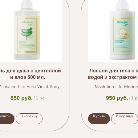
ль для душа с центеллой
Лосьон для тела с 
и алоэ 500 мл.
водой и экстрактом
500 мл.
solution Life Vera Violet Body
JMsolution Life Marin
Wash
Body Lotion
850
руб.
950
руб.
/
1 pc
/
1 p
упить
В корзину
Купить
В корзину