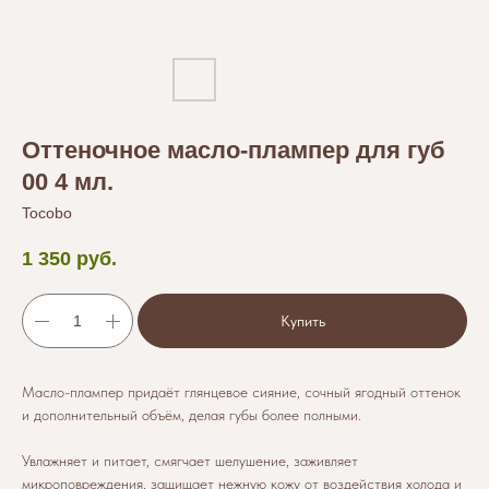
Оттеночное масло-плампер для губ
00 4 мл.
Tocobo
1 350
руб.
Купить
Масло-плампер придаёт глянцевое сияние, сочный ягодный оттенок
и дополнительный объём, делая губы более полными.
Увлажняет и питает, смягчает шелушение, заживляет
микроповреждения, защищает нежную кожу от воздействия холода и