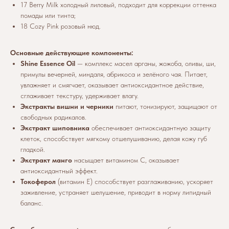
17 Berry Milk холодный лиловый, подходит для коррекции оттенка
помады или тинта;
18 Cozy Pink розовый нюд.
Основные действующие компоненты:
Shine Essence Oil
— комплекс масел арганы, жожоба, оливы, ши,
примулы вечерней, миндаля, абрикоса и зелёного чая. Питает,
увлажняет и смягчает, оказывает антиоксидантное действие,
сглаживает текстуру, удерживает влагу.
Экстракты вишни и черники
питают, тонизируют, защищают от
свободных радикалов.
Экстракт шиповника
обеспечивает антиоксидантную защиту
клеток, способствует мягкому отшелушиванию, делая кожу губ
гладкой.
Экстракт манго
насыщает витамином C, оказывает
антиоксидантный эффект.
Токоферол
(витамин E) способствует разглаживанию, ускоряет
заживление, устраняет шелушение, приводит в норму липидный
баланс.