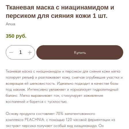
Тканевая маска с ниацинамидом и
персиком для сияния кожи 1 шт.
Anua
350
руб.
Купить
Тканевая маска с ниацинамидом и персиком для сияния кожи мягко
полирует рельеф и разглаживает кожу, смягчая огрубевшие участки и
возвращая ей шелковистость. Идеально подходит в качестве базы
под макияж. Интенсивно увлажняет и нормализует гидролипидный
баланс. Мягко выравнивает тон, стимулирует заживление
воспалений и борется с тусклостью.
Основу продукта составляет 70% запатентованного
комплекса PEACHNIA: с помощью 120 часовой ферментации из
экстракт персика получают особый вид ниацинамида. Он