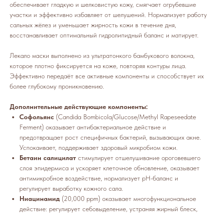
обеспечивает гладкую и шелковистую кожу, смягчает огрубевшие
участки и эффективно избавляет от шелушений. Нормализует работу
сальных жёлез и уменьшает жирность кожи в течение дня,
восстанавливает оптимальный гидролипидный баланс и матирует.
Лекало маски выполнено из ультратонкого бамбукового волокна,
которое плотно фиксируется на коже, повторяя контуры лица.
Эффективно передаёт все активные компоненты и способствует их
более глубокому проникновению.
Дополнительные действующие компоненты:
Софольянс
(Candida Bombicola/Glucose/Methyl Rapeseedate
Ferment) оказывает антибактериальное действие и
предотвращает рост специфичных бактерий, вызывающих акне.
Успокаивает, поддерживает здоровый микробиом кожи.
Бетаин салицилат
стимулирует отшелушивание ороговевшего
слоя эпидермиса и ускоряет клеточное обновление, оказывает
антимикробное воздействие, нормализует pH-баланс и
регулирует выработку кожного сала.
Ниацинамид
(20,000 ppm) оказывает многофункциональное
действие: регулирует себовыделение, устраняя жирный блеск,