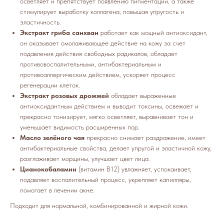
осветляет и препятствует появлению пигментации, а также
стимулирует выработку коллагена, повышая упругость и
эластичность.
Экстракт гриба санхван
работает как мощный антиоксидант,
он оказывает омолаживающее действие на кожу за счет
подавления действия свободных радикалов, обладает
противовоспалительными, антибактериальным и
противоаллергическим действием, ускоряет процесс
регенерации клеток.
Экстракт розовых дрожжей
обладает выраженные
антиоксидантным действием и выводит токсины, освежает и
прекрасно тонизирует, мягко осветляет, выравнивает тон и
уменьшает видимость расширенных пор.
Масло зелёного чая
прекрасно снимает раздражение, имеет
антибактериальные свойства, делает упругой и эластичной кожу,
разглаживает морщины, улучшает цвет лица.
Цианокобаламин
(витамин B12) увлажняет, успокаивает,
подавляет воспалительный процесс, укрепляет капилляры,
помогает в лечении акне.
Подходит для нормальной, комбинированной и жирной кожи.