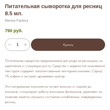
Питательная сыворотка для ресниц
8.5 мл.
Derma Factory
790
руб.
Купить
Питательная сыворотка предназначена для ухода за ресницами, их
укрепления и стимуляции роста. Средство с водянистой низковязкой
текстурой содержит запатентованный пептидный комплекс Capixyl,
1% кофеин и экстракт дрожжевых культур.
Эти натуральные компоненты питают волоски от корней до
кончиков, стимулируют работу волосяных фолликулов, укрепляют их,
позволяя заметно улучшить состояние ослабленных, поврежденных
ресниц.