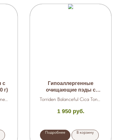
 с
Гипоаллергенные
0 г)
очищающие пэды с
центеллой 60 шт. (180
ner
Torriden Balanceful Cica Toner
мл)
Pad
1 950
руб.
Подробнее
В корзину