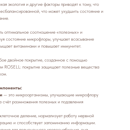
хая экология и другие факторы приводят к тому, что
есбалансированной, что может ухудшить состояние и
ание.
ть оптимальное соотношение «полезных» и
зуя состояние микрофлоры, улучшает всасывание
асыщает витаминами и повышает иммунитет.
бое двойное покрытие, созданное с помощью
ии ROSELL: покрытие защищает полезные вещества
ком.
мпоненты:
и
— это микроорганизмы, улучшающие микрофлору
а счёт размножения полезных и подавления
клеточное деление, нормализует работу нервной
трацию и способствует запоминанию информации.
дима для полноценного кровоснабжения, она