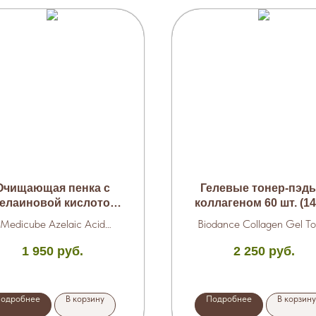
Очищающая пенка с
Гелевые тонер-пэды
зелаиновой кислотой
коллагеном 60 шт. (14
120 мл.
Medicube Azelaic Acid
Biodance Collagen Gel To
Niacinamide Deep Clean
Pads
1 950
руб.
2 250
руб.
Foam Cleanser
одробнее
В корзину
Подробнее
В корзину