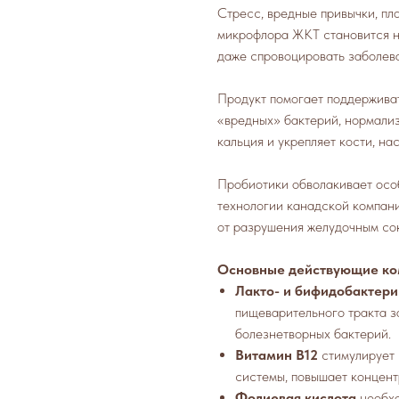
Стресс, вредные привычки, пло
микрофлора ЖКТ становится н
даже спровоцировать заболев
Продукт помогает поддержива
«вредных» бактерий, нормали
кальция и укрепляет кости, н
Пробиотики обволакивает осо
технологии канадской компан
от разрушения желудочным со
Основные действующие ко
Лакто- и бифидобактери
пищеварительного тракта з
болезнетворных бактерий.
Витамин B12
стимулирует 
системы, повышает концен
Фолиевая кислота
необхо