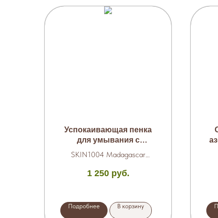
Успокаивающая пенка
для умывания с
а
центеллой 125 мл.
SKIN1004 Madagascar
Centella Ampoule Foam
1 250
руб.
Подробнее
В корзину
П