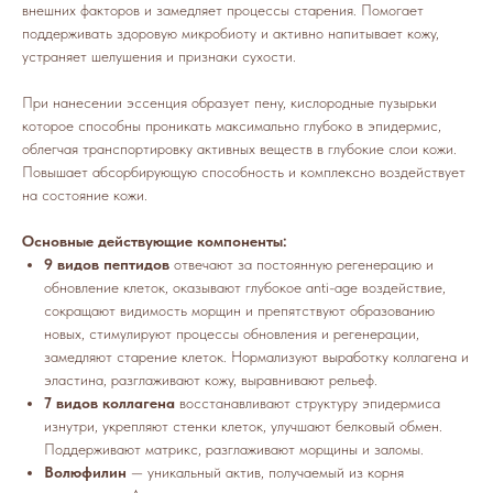
внешних факторов и замедляет процессы старения. Помогает
поддерживать здоровую микробиоту и активно напитывает кожу,
устраняет шелушения и признаки сухости.
При нанесении эссенция образует пену, кислородные пузырьки
которое способны проникать максимально глубоко в эпидермис,
облегчая транспортировку активных веществ в глубокие слои кожи.
Повышает абсорбирующую способность и комплексно воздействует
на состояние кожи.
Основные действующие компоненты:
9 видов пептидов
отвечают за постоянную регенерацию и
обновление клеток, оказывают глубокое anti-age воздействие,
сокращают видимость морщин и препятствуют образованию
новых, стимулируют процессы обновления и регенерации,
замедляют старение клеток. Нормализуют выработку коллагена и
эластина, разглаживают кожу, выравнивают рельеф.
7 видов коллагена
восстанавливают структуру эпидермиса
изнутри, укрепляют стенки клеток, улучшают белковый обмен.
Поддерживают матрикс, разглаживают морщины и заломы.
Волюфилин
— уникальный актив, получаемый из корня