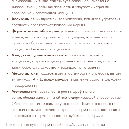
анемаррены. Активно стимулирует локальное накопление
жировой ткани, повышая плотность и упругость, устраняя
провисание и разглаживая морщины.
Аденозин
стимулирует синтез коллагена, повышает упругость и
плотность, препятствует появлению морщин.
Ферменты лактобактерий
укрепляет и повышает эластичность
тканей, интенсивно увлажняет, предотвращая возникновение
сухости и обезвоженности, мягко отшелушивает и ускоряет
процессы обновления эпидермиса.
4 вида гиалуроновой кислоты
проникают глубоко в
эпидермис, устраняют дегидратацию, восполняют недостаток
влаги, борются с сухостью и защищают от старения.
Масло арганы
поддерживает эластичность и упругость, питает
витаминами А и Е, предупреждает появление сухости, шелушения
и раздражения.
Ателоколлаген
выступает в роли гидрофильного
белка, обладающего сильной влагоудерживающей способностью.
Обеспечивает интенсивное увлажнение. Также ателлоколлаген
часто используют в качестве трансэпидермального поставщика,
доставляющего другие вещества глубоко в эпидермис.
Подходит для сухой, нормальной и комбинированной кожи.