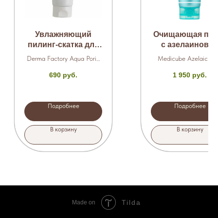
Увлажняющий
Очищающая пен
пилинг-скатка для
с азелаиново
лица с
кислотой 120 м
Derma Factory Aqua Porin
Medicube Azelaic Ac
аквапорином 120
Peeling Gel
Niacinamide Deep Cl
690
руб.
1 950
руб.
мл.
Foam Cleanser
Подробнее
Подробнее
В корзину
В корзину
Tilda
Made on