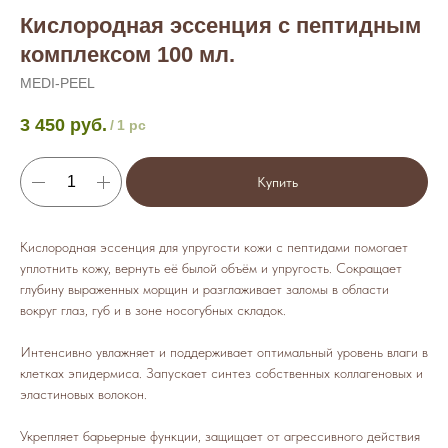
Кислородная эссенция с пептидным
комплексом 100 мл.
MEDI-PEEL
3 450
руб.
/
1 pc
Купить
Кислородная эссенция для упругости кожи с пептидами помогает
уплотнить кожу, вернуть её былой объём и упругость. Сокращает
глубину выраженных морщин и разглаживает заломы в области
вокруг глаз, губ и в зоне носогубных складок.
Интенсивно увлажняет и поддерживает оптимальный уровень влаги в
клетках эпидермиса. Запускает синтез собственных коллагеновых и
эластиновых волокон.
Укрепляет барьерные функции, защищает от агрессивного действия