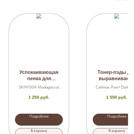
Успокаивающая
Тонер-пэды дл
пенка для
выравнивани
умывания с
тона и рельеф
SKIN1004 Madagascar
Celimax Pore+Dark Sp
центеллой 125 мл.
кожи 40 шт. (100 
Centella Ampoule Foam
Brightening Pad
1 250
руб.
1 550
руб.
Подробнее
Подробнее
В корзину
В корзину