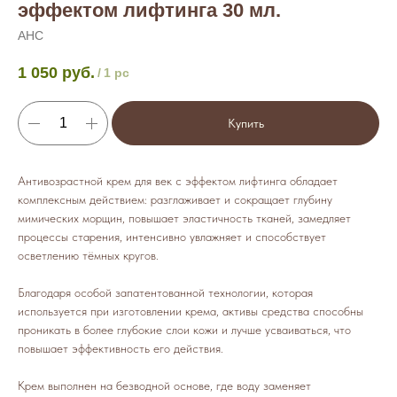
эффектом лифтинга 30 мл.
AHC
1 050
руб.
/
1 pc
Купить
Антивозрастной крем для век с эффектом лифтинга обладает
комплексным действием: разглаживает и сокращает глубину
мимических морщин, повышает эластичность тканей, замедляет
процессы старения, интенсивно увлажняет и способствует
осветлению тёмных кругов.
Благодаря особой запатентованной технологии, которая
используется при изготовлении крема, активы средства способны
проникать в более глубокие слои кожи и лучше усваиваться, что
повышает эффективность его действия.
Крем выполнен на безводной основе, где воду заменяет