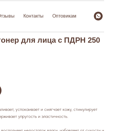
Отзывы
Контакты
Оптовикам
онер для лица с ПДРН 250
ивает, успокаивает и смягчает кожу, стимулирует
рживает упругость и эластичность.
восполняет недостаток влаги, избавляет от сухости и