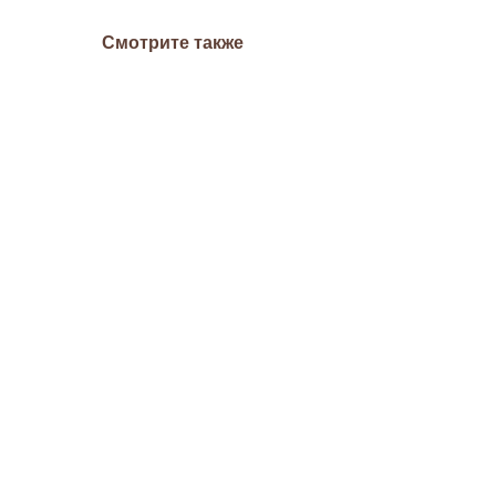
Смотрите также
Очищающая пенка с
азелаиновой кислотой 120
мл.
Medicube Azelaic Acid
Niacinamide Deep Clean Foam
1 950
руб.
Cleanser