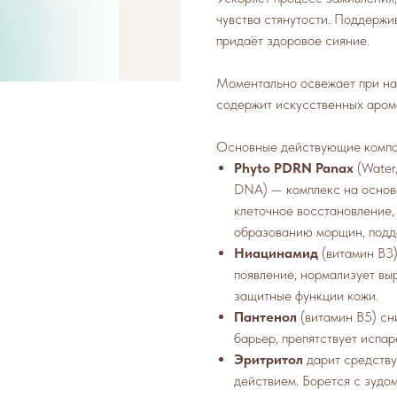
чувства стянутости. Поддержи
придаёт здоровое сияние.
Моментально освежает при нан
содержит искусственных аром
Основные действующие компо
Phyto PDRN Panax
(Water,
DNA) — комплекс на основ
клеточное восстановление, 
образованию морщин, подде
Ниацинамид
(витамин B3)
появление, нормализует выр
защитные функции кожи.
Пантенол
(витамин B5) сн
барьер, препятствует испар
Эритритол
дарит средству
действием. Борется с зудо