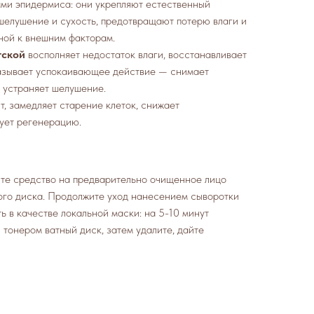
ми эпидермиса: они укрепляют естественный
шелушение и сухость, предотвращают потерю влаги и
ной к внешним факторам.
тской
восполняет недостаток влаги, восстанавливает
азывает успокаивающее действие — снимает
 устраняет шелушение.
, замедляет старение клеток, снижает
рует регенерацию.
ите средство на предварительно очищенное лицо
ого диска. Продолжите уход нанесением сыворотки
ь в качестве локальной маски: на 5-10 минут
 тонером ватный диск, затем удалите, дайте