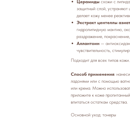
Церамиды
схожи с липида
защитный слой, устраняют 
делает кожу менее реактив
Экстракт центеллы азиа
гидролипидную мантию, ок
раздражение, покраснение,
Аллантоин
— антиоксидант
чувствительность, стимули
Подходит для всех типов кожи.
Способ применения
: нанес
ладонями или с помощью ватн
или крема. Можно использоват
приложите к коже пропитанный
впитаться остаткам средства.
Основной уход: тонеры