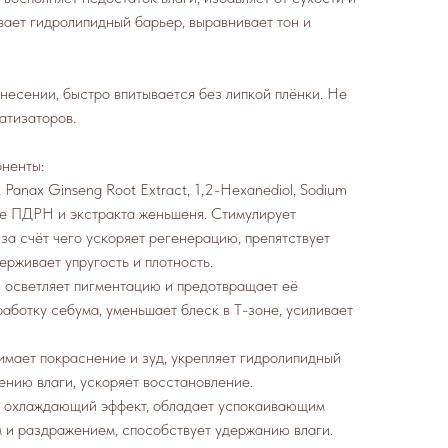
вает гидролипидный барьер, выравнивает тон и
есении, быстро впитывается без липкой плёнки. Не
атизаторов.
ненты:
 Panax Ginseng Root Extract, 1,2-Hexanediol, Sodium
е ПДРН и экстракта женьшеня. Стимулирует
за счёт чего ускоряет регенерацию, препятствует
рживает упругость и плотность.
 осветляет пигментацию и предотвращает её
аботку себума, уменьшает блеск в Т-зоне, усиливает
имает покраснение и зуд, укрепляет гидролипидный
ению влаги, ускоряет восстановление.
 охлаждающий эффект, обладает успокаивающим
м и раздражением, способствует удержанию влаги.