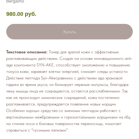
Bergamo
980.00
руб.
Купить
Текстовое описание:
Тонер для зрелой кожи с эффективным
разглаживающим действием. Создан на основе инновационного anti-
age компонента SYN-AKE, способствует омоложению и повышению
тонуса кожи, заряжает клетки энергией, снимает следы усталости.
Действие пептида Syn-Akeсравнимо с действием яда храмовой
гадюки во время укуса, он блокирует нервные импульсы, благодаря
чему мышцы лица не сокращаются, остаются расслабленными. Так
как не происходит мимических сокращений, кожа постепенно
разглаживается, предупреждается появление новых морщин.
Особенно хорошо средства со змеиным пептидом работают с
вертикальными межбровными и горизонтальными морщинами на лбу,
на спинке носа и боковых поверхностях переносицы, помогает
справиться с "гусиными лапками".