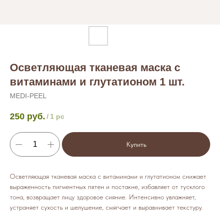
Осветляющая тканевая маска с
витаминами и глутатионом 1 шт.
MEDI-PEEL
250
руб.
/
1 pc
Купить
Осветляющая тканевая маска с витаминами и глутатионом снижает
выраженность пигментных пятен и постакне, избавляет от тусклого
тона, возвращает лицу здоровое сияние. Интенсивно увлажняет,
устраняет сухость и шелушение, смягчает и выравнивает текстуру.