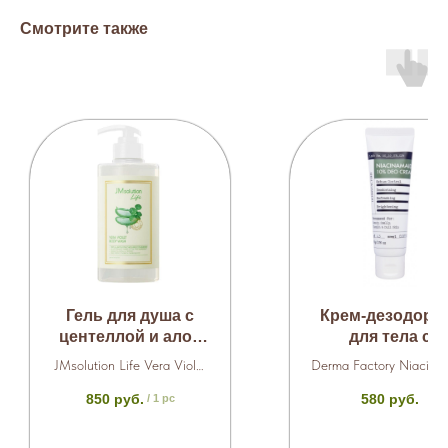
Смотрите также
Гель для душа с
Крем-дезодора
центеллой и алоэ
для тела с
500 мл.
ниацинамидом 
JMsolution Life Vera Violet
Derma Factory Niacina
мл.
Body Wash
10% Deo Cream
850
руб.
580
руб.
/
1 pc