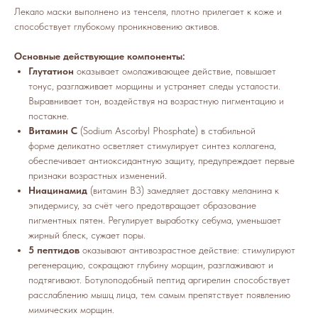
Лекало маски выполнено из тенселя, плотно прилегает к коже и
способствует глубокому проникновению активов.
Основные действующие компоненты:
Глутатион
оказывает омолаживающее действие, повышает
тонус, разглаживает морщины и устраняет следы усталости.
Выравнивает тон, воздействуя на возрастную пигментацию и
постакне.
Витамин С
(Sodium Ascorbyl Phosphate) в стабильной
форме деликатно осветляет стимулирует синтез коллагена,
обеспечивает антиоксидантную защиту, предупреждает первые
признаки возрастных изменений.
Ниацинамид
(витамин B3) замедляет доставку меланина к
эпидермису, за счёт чего предотвращает образование
пигментных пятен. Регулирует выработку себума, уменьшает
жирный блеск, сужает поры.
5 пептидов
оказывают антивозрастное действие: стимулируют
регенерацию, сокращают глубину морщин, разглаживают и
подтягивают. Ботулоподобный пептид аргирелин способствует
расслаблению мышц лица, тем самым препятствует появлению
мимических морщин.