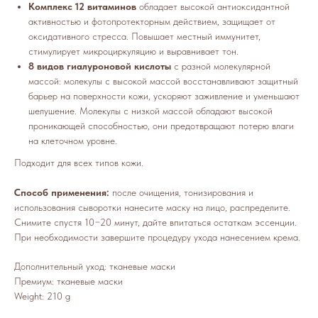
Комплекс 12 витаминов
обладает высокой антиоксидантной
активностью и фотопротекторным действием, защищает от
оксидативного стресса. Повышает местный иммунитет,
стимулирует микроциркуляцию и выравнивает тон.
8 видов гиалуроновой кислоты
с разной молекулярной
массой: молекулы с высокой массой восстанавливают защитный
барьер на поверхности кожи, ускоряют заживление и уменьшают
шелушение. Молекулы с низкой массой обладают высокой
проникающей способностью, они предотвращают потерю влаги
на клеточном уровне.
Подходит для всех типов кожи.
Способ применения:
после очищения, тонизирования и
использования сыворотки нанесите маску на лицо, распределите.
Снимите спустя 10−20 минут, дайте впитаться остаткам эссенции.
При необходимости завершите процедуру ухода нанесением крема.
Дополнительный уход: тканевые маски
Премиум: тканевые маски
Weight: 210 g