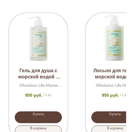
Гель для душа с
Лосьон для тела
морской водой и
морской водой
экстрактом
экстрактом
JMsolution Life Marine
JMsolution Life Mari
жемчуга 500 мл
жемчуга 500 мл
Cotton Body Wash
Cotton Body Lotion
850
руб.
950
руб.
/
1 pc
/
1 pc
Купить
Купить
В корзину
В корзину