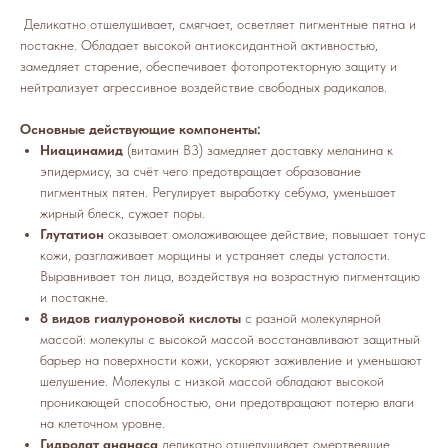
Деликатно отшелушивает, смягчает, осветляет пигментные пятна и
постакне. Обладает высокой антиоксидантной активностью,
замедляет старение, обеспечивает фотопротекторную защиту и
нейтрализует агрессивное воздействие свободных радикалов.
Основные действующие компоненты:
Ниацинамид
(витамин B3) замедляет доставку меланина к
эпидермису, за счёт чего предотвращает образование
пигментных пятен. Регулирует выработку себума, уменьшает
жирный блеск, сужает поры.
Глутатион
оказывает омолаживающее действие, повышает тонус
кожи, разглаживает морщины и устраняет следы усталости.
Выравнивает тон лица, воздействуя на возрастную пигментацию
и постакне.
8 видов гиалуроновой кислоты
с разной молекулярной
массой: молекулы с высокой массой восстанавливают защитный
барьер на поверхности кожи, ускоряют заживление и уменьшают
шелушение. Молекулы с низкой массой обладают высокой
проникающей способностью, они предотвращают потерю влаги
на клеточном уровне.
Гидролат ананаса
деликатно отшелушивает омертвевшие