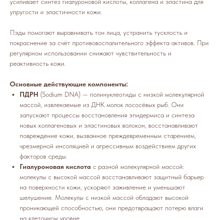
усиливает синтез гиалуроновой кислоты, коллагена и эластина для
упругости и эластичности кожи.
Пэды помогают выравнивать тон лица, устранить тусклость и
покраснение за счёт противовоспалительного эффекта активов. При
регулярном использовании снижают чувствительность и
реактивность кожи.
Основные действующие компоненты:
ПДРН
(Sodium DNA) — полинуклеотиды с низкой молекулярной
массой, извлекаемые из ДНК молок лососёвых рыб. Они
запускают процессы восстановления эпидермиса и синтеза
новых коллагеновых и эластиновых волокон, восстанавливают
повреждение кожи, вызванное преждевременным старением,
чрезмерной инсоляцией и агрессивным воздействием других
факторов среды.
Гиалуроновая кислота
с разной молекулярной массой:
молекулы с высокой массой восстанавливают защитный барьер
на поверхности кожи, ускоряют заживление и уменьшают
шелушение. Молекулы с низкой массой обладают высокой
проникающей способностью, они предотвращают потерю влаги
на клеточном уровне.