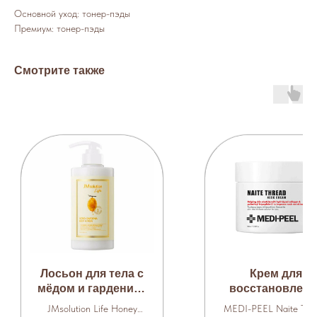
Основной уход: тонер-пэды
Премиум: тонер-пэды
Смотрите также
Лосьон для тела с
Крем для
мёдом и гарденией
восстановлени
500 мл.
эластичности к
JMsolution Life Honey
MEDI-PEEL Naite Thr