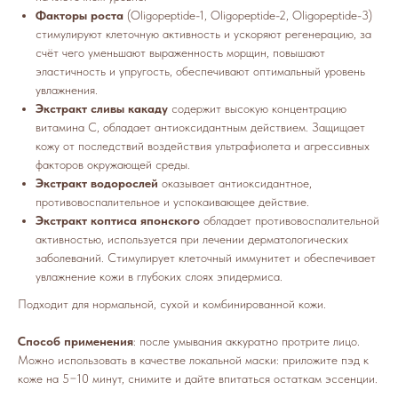
Факторы роста
(Oligopeptide-1, Oligopeptide-2, Oligopeptide-3)
стимулируют клеточную активность и ускоряют регенерацию, за
счёт чего уменьшают выраженность морщин, повышают
эластичность и упругость, обеспечивают оптимальный уровень
увлажнения.
Экстракт сливы какаду
содержит высокую концентрацию
витамина С, обладает антиоксидантным действием. Защищает
кожу от последствий воздействия ультрафиолета и агрессивных
факторов окружающей среды.
Экстракт водорослей
оказывает антиоксидантное,
противовоспалительное и успокаивающее действие.
Экстракт коптиса японского
обладает противовоспалительной
активностью, используется при лечении дерматологических
заболеваний. Стимулирует клеточный иммунитет и обеспечивает
увлажнение кожи в глубоких слоях эпидермиса.
Подходит для нормальной, сухой и комбинированной кожи.
Способ применения
: после умывания аккуратно протрите лицо.
Можно использовать в качестве локальной маски: приложите пэд к
коже на 5−10 минут, снимите и дайте впитаться остаткам эссенции.