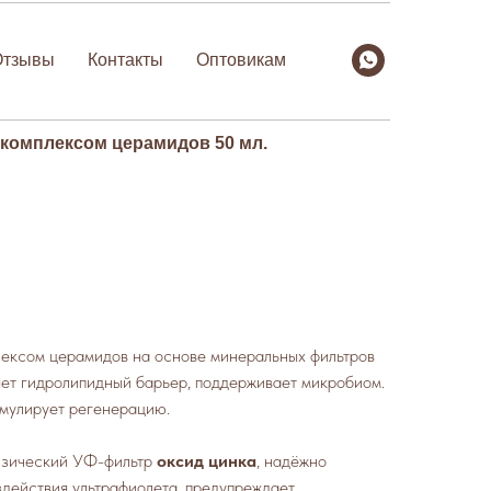
Отзывы
Контакты
Оптовикам
комплексом церамидов 50 мл.
ексом церамидов на основе минеральных фильтров
яет гидролипидный барьер, поддерживает микробиом.
имулирует регенерацию.
изический УФ-фильтр
оксид цинка
, надёжно
действия ультрафиолета, предупреждает