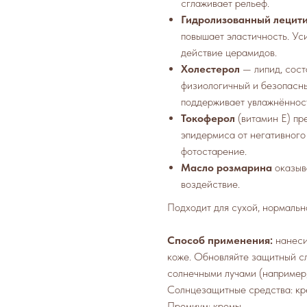
сглаживает рельеф.
Гидролизованный лецит
повышает эластичность. У
действие церамидов.
Холестерол
— липид, сост
физиологичный и безопасн
поддерживает увлажнённост
Токоферол
(витамин Е) пр
эпидермиса от негативного
фотостарение.
Масло розмарина
оказыв
воздействие.
Подходит для сухой, нормальн
Способ применения:
нанеси
коже. Обновляйте защитный с
солнечными лучами (например,
Солнцезащитные средства: кр
Премиум: кремы