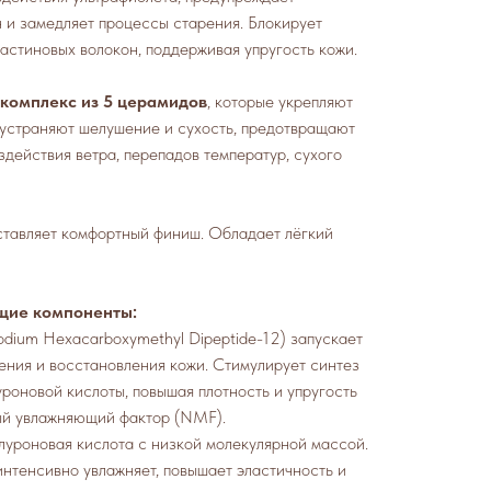
 и замедляет процессы старения. Блокирует
астиновых волокон, поддерживая упругость кожи.
комплекс из 5 церамидов
, которые укрепляют
 устраняют шелушение и сухость, предотвращают
здействия ветра, перепадов температур, сухого
ставляет комфортный финиш. Обладает лёгкий
щие компоненты:
dium Hexacarboxymethyl Dipeptide-12) запускает
ения и восстановления кожи. Стимулирует синтез
уроновой кислоты, повышая плотность и упругость
ый увлажняющий фактор (NMF).
уроновая кислота с низкой молекулярной массой.
интенсивно увлажняет, повышает эластичность и