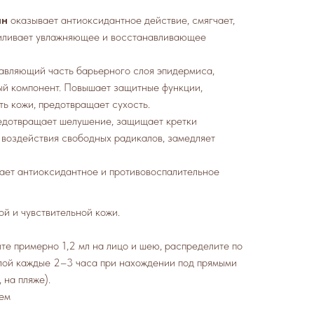
ин
оказывает антиоксидантное действие, смягчает,
силивает увлажняющее и восстанавливающее
авляющий часть барьерного слоя эпидермиса,
ый компонент. Повышает защитные функции,
ь кожи, предотвращает сухость.
едотвращает шелушение, защищает кретки
 воздействия свободных радикалов, замедляет
ает антиоксидантное и противовоспалительное
ой и чувствительной кожи.
те примерно 1,2 мл на лицо и шею, распределите по
лой каждые 2–3 часа при нахождении под прямыми
 на пляже).
ем