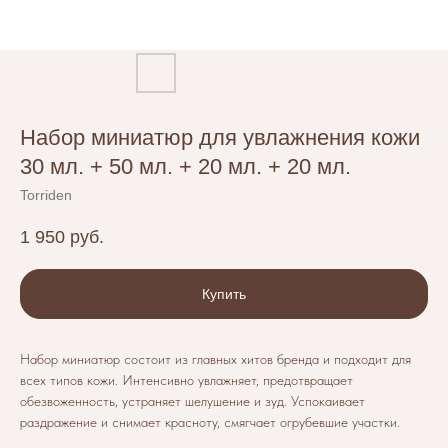
Набор миниатюр для увлажнения кожи
30 мл. + 50 мл. + 20 мл. + 20 мл.
Torriden
1 950
руб.
Купить
Набор миниатюр состоит из главных хитов бренда и подходит для
всех типов кожи. Интенсивно увлажняет, предотвращает
обезвоженность, устраняет шелушение и зуд. Успокаивает
раздражение и снимает красноту, смягчает огрубевшие участки.