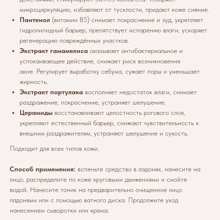
микроциркуляцию, избавляют от тусклости, придают коже сияние.
Пантенол
(витамин B5) снимает покраснение и зуд, укрепляет
гидролипидный барьер, препятствует испарению влаги, ускоряет
регенерацию повреждённых участков.
Экстракт гамамелиса
оказывает антибактериальное и
успокаивающее действие, снижает риск возникновения
акне. Регулирует выработку себума, сужает поры и уменьшает
жирность.
Экстракт портулака
восполняет недостаток влаги, снимает
раздражение, покраснение, устраняет шелушение.
Церамиды
восстанавливают целостность рогового слоя,
укрепляют естественный барьер, снижают чувствительность к
внешним раздражителям, устраняют шелушение и сухость.
Подходит для всех типов кожи.
Способ применения:
вспеньте средство в ладонях, нанесите на
лицо, распределите по коже круговыми движениями и смойте
водой. Нанесите тоник на предварительно очищенное лицо
ладонями или с помощью ватного диска. Продолжите уход
нанесением сыворотки или крема.