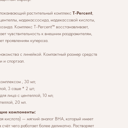
спокаивающий растительный комплекс
T-Percent
,
 центеллы, мадекассосида, мадекассовой кислоты,
козида. Комплекс T-Percent™ восстанавливает,
жает чувствительность к внешним раздражителям,
ует проявлениям купероза.
накомства с линейкой. Компактный размер средств
и и спортзал.
омплексом , 30 мл;
й, 3 саше * 2 шт;
ля лица с центеллой, 10 мл;
еллой, 20 мл.
щие компоненты:
ая кислота) — мягкий аналог BHA, который имеет
 счёт чего работает более деликатно. Растворяет