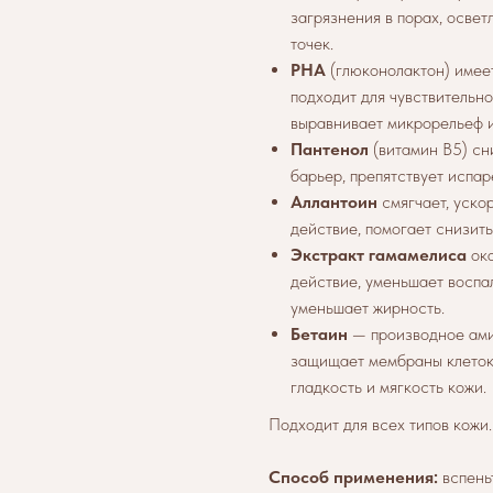
загрязнения в порах, осве
точек.
PHA
(глюконолактон) имее
подходит для чувствительно
выравнивает микрорельеф и
Пантенол
(витамин B5) сн
барьер, препятствует испа
Аллантоин
смягчает, уско
действие, помогает снизить
Экстракт гамамелиса
ока
действие, уменьшает воспа
уменьшает жирность.
Бетаин
— производное амин
защищает мембраны клеток,
гладкость и мягкость кожи.
Подходит для всех типов кожи.
Способ применения:
вспеньт