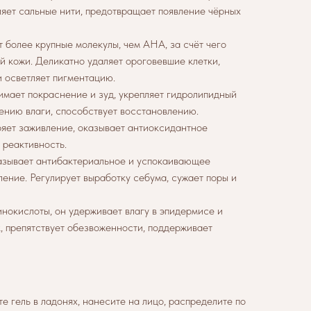
тляет сальные нити, предотвращает появление чёрных
т более крупные молекулы, чем AHA, за счёт чего
й кожи. Деликатно удаляет ороговевшие клетки,
 осветляет пигментацию.
имает покраснение и зуд, укрепляет гидролипидный
рению влаги, способствует восстановлению.
ряет заживление, оказывает антиоксидантное
 реактивность.
зывает антибактериальное и успокаивающее
ление. Регулирует выработку себума, сужает поры и
окислоты, он удерживает влагу в эпидермисе и
 препятствует обезвоженности, поддерживает
е гель в ладонях, нанесите на лицо, распределите по