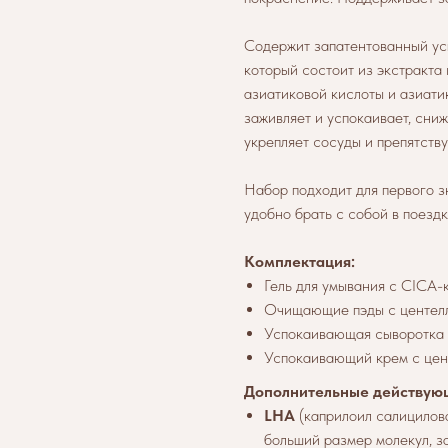
Содержит запатентованный у
который состоит из экстракта
азиатиковой кислоты и азиати
заживляет и успокаивает, сни
укрепляет сосуды и препятств
Набор подходит для первого з
удобно брать с собой в поездк
Комплектация:
Гель для умывания с CICA-к
Очищающие пэды с центелло
Успокаивающая сыворотка д
Успокаивающий крем с цент
Дополнительные действую
LHA
(каприлоил салицилов
больший размер молекул, за